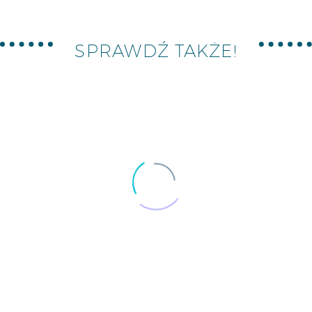
SPRAWDŹ TAKŻE!
21/06/2026
CRAZY BUBBLE: TASTE THE SUMMER
05/05/2026
CRAZY BUBBLE: NOWOŚĆ –