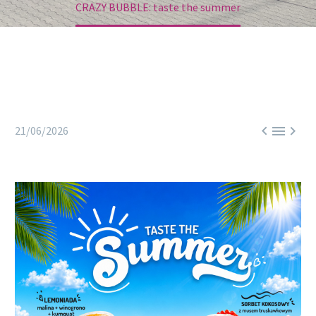
CRAZY BUBBLE: taste the summer



21/06/2026