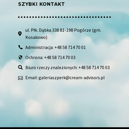
SZYBKI KONTAKT
ul. Płk. Dąbka 338 81-198 Pogórze (gm.
Kosakowo)
Administracja:
+48 58 714 70 01
Ochrona:
+48 58 714 70 03
Biuro rzeczy znalezionych:
+48 58 714 70 03
Email:
galeriaszperk@cream-advisors.pl