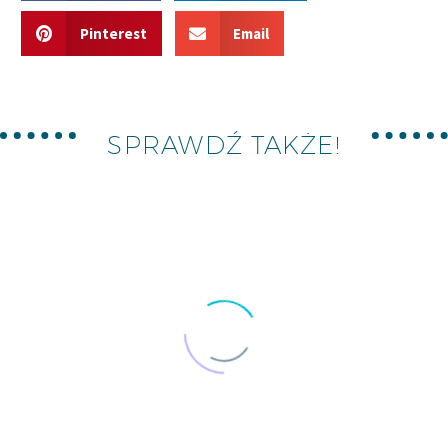
Pinterest
Email
SPRAWDŹ TAKŻE!
05/08/2026
SMYK: DODATKOWE -20% NA
WYPRZEDAŻ UBRAŃ I BUTÓW