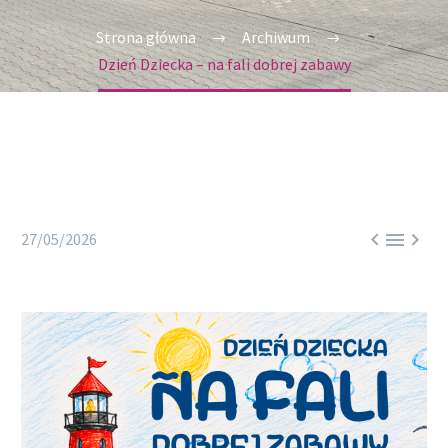
Strona główna
Archiwum
Dzień Dziecka – na fali dobrej zabawy



27/05/2026