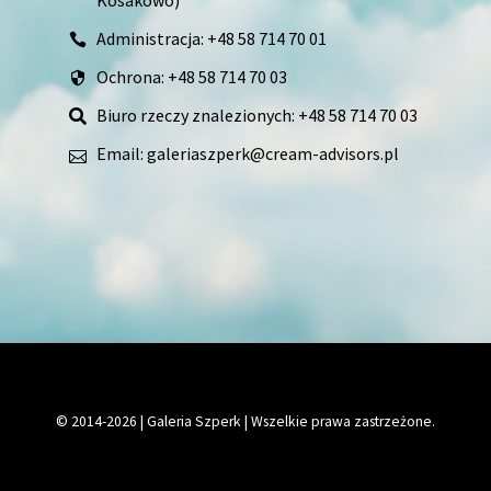
Kosakowo)
Administracja:
+48 58 714 70 01
Ochrona:
+48 58 714 70 03
Biuro rzeczy znalezionych:
+48 58 714 70 03
Email:
galeriaszperk@cream-advisors.pl
© 2014-2026 | Galeria Szperk | Wszelkie prawa zastrzeżone.