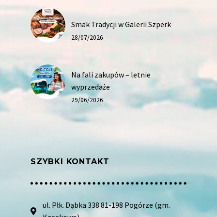
Smak Tradycji w Galerii Szperk
28/07/2026
Na fali zakupów – letnie
wyprzedaże
29/06/2026
SZYBKI KONTAKT
ul. Płk. Dąbka 338 81-198 Pogórze (gm.